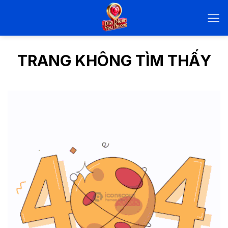
Chuyển
đến
nội
dung
TRANG KHÔNG TÌM THẤY