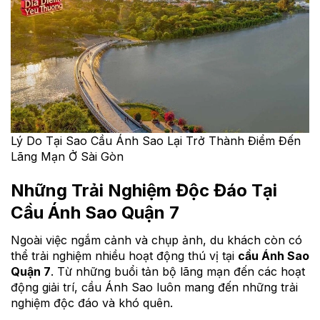
Lý Do Tại Sao Cầu Ánh Sao Lại Trở Thành Điểm Đến
Lãng Mạn Ở Sài Gòn
Những Trải Nghiệm Độc Đáo Tại
Cầu Ánh Sao Quận 7
Ngoài việc ngắm cảnh và chụp ảnh, du khách còn có
thể trải nghiệm nhiều hoạt động thú vị tại
cầu Ánh Sao
Quận 7
. Từ những buổi tản bộ lãng mạn đến các hoạt
động giải trí, cầu Ánh Sao luôn mang đến những trải
nghiệm độc đáo và khó quên.