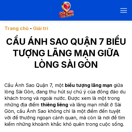
Chuyển
đến
nội
dung
Trang chủ
-
Giải trí
CẦU ÁNH SAO QUẬN 7 BIỂU
TƯỢNG LÃNG MẠN GIỮA
LÒNG SÀI GÒN
Cầu Ánh Sao Quận 7, một
biểu tượng lãng mạn
giữa
lòng Sài Gòn, đang thu hút sự chú ý của đông đảo du
khách trong và ngoài nước. Được xem là một trong
những địa điểm
thiêng liêng
và lãng mạn nhất ở Sài
Gòn, cầu Ánh Sao không chỉ là một điểm đến tuyệt
vời để thưởng ngoạn cảnh quan, mà còn là nơi để tìm
kiếm những khoảnh khắc khó quên trong cuộc sống.