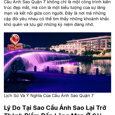
Cầu Ánh Sao Quận 7 không chỉ là một công trình kiến
trúc đẹp mắt, mà còn là một biểu tượng của sự lãng
mạn và kết nối giữa con người. Đây là nơi mà những
cặp đôi yêu nhau có thể tìm thấy những khoảnh khắc
khó quên và lưu giữ những kỷ niệm đáng nhớ.
Lịch Sử Và Ý Nghĩa Của Cầu Ánh Sao Quận 7
Lý Do Tại Sao Cầu Ánh Sao Lại Trở