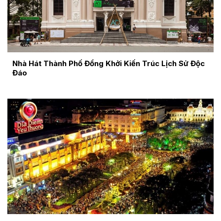
Nhà Hát Thành Phố Đồng Khởi Kiến Trúc Lịch Sử Độc
Đáo