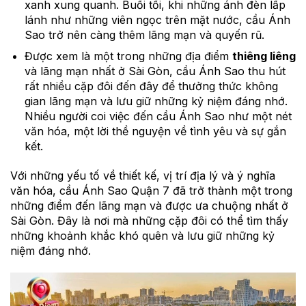
xanh xung quanh. Buổi tối, khi những ánh đèn lấp
lánh như những viên ngọc trên mặt nước, cầu Ánh
Sao trở nên càng thêm lãng mạn và quyến rũ.
Được xem là một trong những địa điểm
thiêng liêng
và lãng mạn nhất ở Sài Gòn, cầu Ánh Sao thu hút
rất nhiều cặp đôi đến đây để thưởng thức không
gian lãng mạn và lưu giữ những kỷ niệm đáng nhớ.
Nhiều người coi việc đến cầu Ánh Sao như một nét
văn hóa, một lời thề nguyện về tình yêu và sự gắn
kết.
Với những yếu tố về thiết kế, vị trí địa lý và ý nghĩa
văn hóa, cầu Ánh Sao Quận 7 đã trở thành một trong
những điểm đến lãng mạn và được ưa chuộng nhất ở
Sài Gòn. Đây là nơi mà những cặp đôi có thể tìm thấy
những khoảnh khắc khó quên và lưu giữ những kỷ
niệm đáng nhớ.