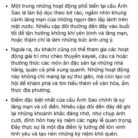
Một trong những hoạt động phổ biến tại cầu Ánh
Sao là tản bộ dọc theo bờ rào, ngắm nhìn khung
cảnh lãng mạn của những ngọn đèn lấp lánh trên
mặt nước. Nhiều cặp đôi thường đến đây vào buổi
tối để tận hưởng không khí yên bình và lãng mạn,
hoặc thậm chí là làm những bức ảnh ưng ý.
Ngoài ra, du khách cũng có thể tham gia các hoạt
động giải trí như chèo thuyền kayak, câu cá hoặc
thưởng thức các món ăn đặc sản tại những nhà
hàng, quán cà phê xung quanh. Những hoạt động
này không chỉ mang lại sự thư giãn, mà còn tạo cơ
hội để khám phá và tìm hiểu thêm về văn hóa, ẩm
thực địa phương.
Điểm đặc biệt nhất của cầu Ánh Sao chính là sự
lãng mạn và cổ điển. Nhiều cặp đôi đến đây để ghi
lại những khoảnh khắc đáng nhớ, như chụp ảnh
cưới, đính hôn hay kỷ niệm các ngày lễ quan trọng.
Đây thực sự là một địa điểm lý tưởng để tôn vinh
tình yêu và tạo nên những kỷ niệm khó quên.