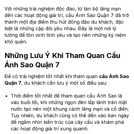
Với những trải nghiệm độc đáo, từ tản bộ lãng mạn
đến các hoạt động giải trí, cầu Ánh Sao Quận 7 đã trở
thành một địa điểm thu hút đông đảo du khách, đặc
biệt là những cặp đôi yêu nhau. Đây là một nơi lý
tưởng để tôn vinh tình yêu và tạo nên những kỷ niệm
khó quên.
Những Lưu Ý Khi Tham Quan Cầu
Ánh Sao Quận 7
Để có trải nghiệm tốt nhất khi tham quan
cầu Ánh Sao
Quận 7
, du khách cần lưu ý một số điều sau:
Thời điểm tốt nhất để tham quan cầu Ánh Sao là
vào buổi tối, khi những ngọn đèn lấp lánh trên mặt
nước tạo nên một khung cảnh lãng mạn và cổ điển.
Tuy nhiên, du khách cũng có thể đến vào ban ngày
để ngắm nhìn kiến trúc của cây cầu và khám phá
các hoạt động giải trí xung quanh.