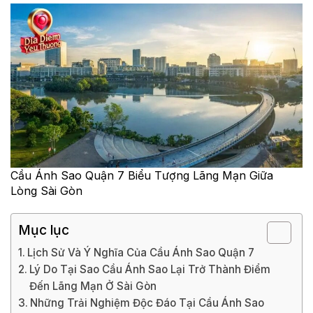
Cầu Ánh Sao Quận 7 Biểu Tượng Lãng Mạn Giữa
Lòng Sài Gòn
Mục lục
Lịch Sử Và Ý Nghĩa Của Cầu Ánh Sao Quận 7
Lý Do Tại Sao Cầu Ánh Sao Lại Trở Thành Điểm
Đến Lãng Mạn Ở Sài Gòn
Những Trải Nghiệm Độc Đáo Tại Cầu Ánh Sao