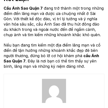
Cầu Ánh Sao Quận 7
đang trở thành một trong những
điểm đến lãng mạn và được ưa chuộng nhất ở Sài
Gòn. Với thiết kế độc đáo, vị trí lý tưởng và ý nghĩa
văn hóa sâu sắc, cầu Ánh Sao đã thu hút đông đảo
du khách trong và ngoài nước đến để ngắm cảnh,
chụp ảnh và tìm kiếm những khoảnh khắc khó quên.
Nếu bạn đang tìm kiếm một địa điểm lãng mạn và cổ
điển để tận hưởng những khoảnh khắc đẹp đẽ bên
người thương, đừng bỏ lỡ cơ hội khám phá
cầu Ánh
Sao Quận 7
. Đây là nơi bạn có thể tìm thấy sự yên
bình, lãng mạn và những kỷ niệm đáng nhớ.