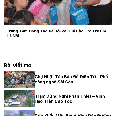
Trung Tâm Công Tác Xã Hội và Quỹ Bảo Trợ Trẻ Em
Hà Nội
Bài viết mới
Chợ Nhật Tảo Bán Đồ Điện Tử – Phố
công nghệ Sài Gòn
Trạm Dừng Nghỉ Phan Thiết – Vĩnh
Hảo Trên Cao Tốc
Cửa Khẩu Mộc Bài Hướng Dẫn Đường