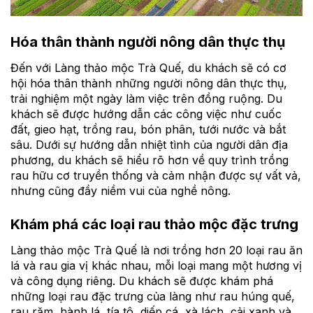
Hóa thân thành người nông dân thực thụ
Đến với Làng thảo mộc Trà Quế, du khách sẽ có cơ
hội hóa thân thành những người nông dân thực thụ,
trải nghiệm một ngày làm việc trên đồng ruộng. Du
khách sẽ được hướng dẫn các công việc như cuốc
đất, gieo hạt, trồng rau, bón phân, tưới nước và bắt
sâu. Dưới sự hướng dẫn nhiệt tình của người dân địa
phương, du khách sẽ hiểu rõ hơn về quy trình trồng
rau hữu cơ truyền thống và cảm nhận được sự vất vả,
nhưng cũng đầy niềm vui của nghề nông.
Khám phá các loại rau thảo mộc đặc trưng
Làng thảo mộc Trà Quế là nơi trồng hơn 20 loại rau ăn
lá và rau gia vị khác nhau, mỗi loại mang một hương vị
và công dụng riêng. Du khách sẽ được khám phá
những loại rau đặc trưng của làng như rau húng quế,
rau răm, hành lá, tía tô, diếp cá, xà lách, cải xanh và