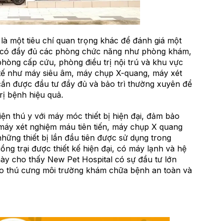
i là một tiêu chí quan trọng khác để đánh giá một
ần có đầy đủ các phòng chức năng như phòng khám,
hòng cấp cứu, phòng điều trị nội trú và khu vực
y tế như máy siêu âm, máy chụp X-quang, máy xét
ần được đầu tư đầy đủ và bảo trì thường xuyên để
ị bệnh hiệu quả.
viện thú y với máy móc thiết bị hiện đại, đảm bảo
 máy xét nghiệm máu tiên tiến, máy chụp X quang
hững thiết bị lần đầu tiên được sử dụng trong
ng trại được thiết kế hiện đại, có máy lạnh và hệ
ày cho thấy New Pet Hospital có sự đầu tư lớn
o thú cưng môi trường khám chữa bệnh an toàn và