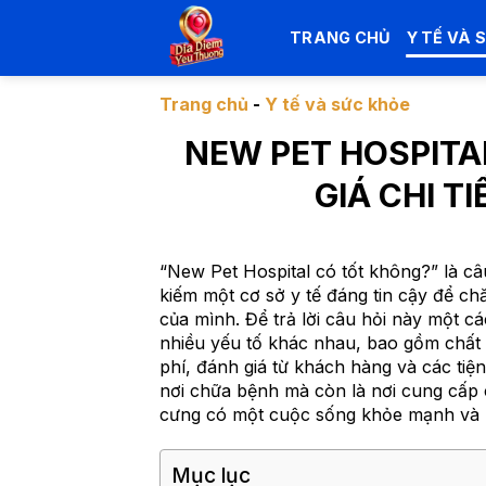
Chuyển
đến
TRANG CHỦ
Y TẾ VÀ 
nội
dung
Trang chủ
-
Y tế và sức khỏe
NEW PET HOSPITA
GIÁ CHI T
“New Pet Hospital có tốt không?” là câ
kiếm một cơ sở y tế đáng tin cậy để 
của mình. Để trả lời câu hỏi này một c
nhiều yếu tố khác nhau, bao gồm chất lư
phí, đánh giá từ khách hàng và các tiện
nơi chữa bệnh mà còn là nơi cung cấp 
cưng có một cuộc sống khỏe mạnh và 
Mục lục