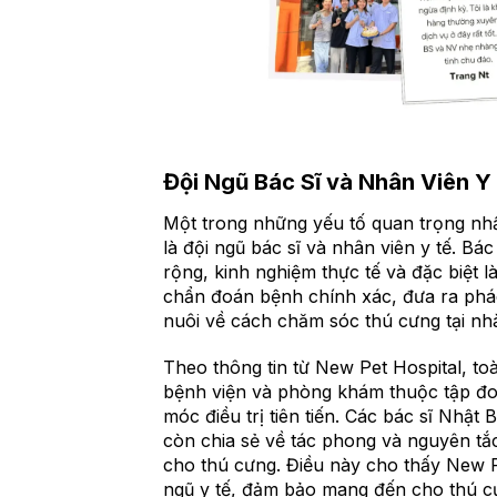
Đội Ngũ Bác Sĩ và Nhân Viên Y
Một trong những yếu tố quan trọng nhấ
là đội ngũ bác sĩ và nhân viên y tế. Bá
rộng, kinh nghiệm thực tế và đặc biệt 
chẩn đoán bệnh chính xác, đưa ra phác 
nuôi về cách chăm sóc thú cưng tại nh
Theo thông tin từ New Pet Hospital, toà
bệnh viện và phòng khám thuộc tập đo
móc điều trị tiên tiến. Các bác sĩ Nhậ
còn chia sẻ về tác phong và nguyên t
cho thú cưng. Điều này cho thấy New P
ngũ y tế, đảm bảo mang đến cho thú cư