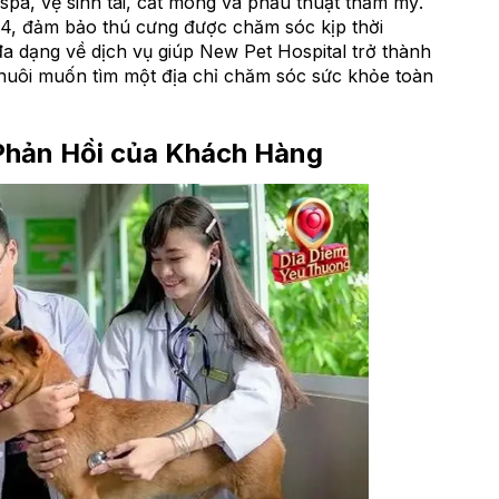
, spa, vệ sinh tai, cắt móng và phẫu thuật thẩm mỹ.
24, đảm bảo thú cưng được chăm sóc kịp thời
a dạng về dịch vụ giúp New Pet Hospital trở thành
uôi muốn tìm một địa chỉ chăm sóc sức khỏe toàn
Phản Hồi của Khách Hàng