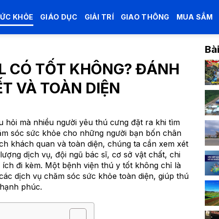
SỨC KHỎE
GIÁO DỤC
GIẢI TRÍ
GIAO THÔNG
MUA SẮM
Bài
L CÓ TỐT KHÔNG? ĐÁNH
IẾT VÀ TOÀN DIỆN
u hỏi mà nhiều người yêu thú cưng đặt ra khi tìm
chăm sóc sức khỏe cho những người bạn bốn chân
ách khách quan và toàn diện, chúng ta cần xem xét
ợng dịch vụ, đội ngũ bác sĩ, cơ sở vật chất, chi
 ích đi kèm. Một bệnh viện thú y tốt không chỉ là
các dịch vụ chăm sóc sức khỏe toàn diện, giúp thú
hạnh phúc.