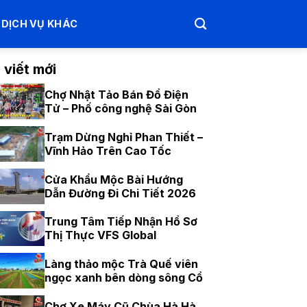
DỊCH VỤ KHÁC
 viết mới
Chợ Nhật Tảo Bán Đồ Điện
Tử – Phố công nghệ Sài Gòn
Trạm Dừng Nghỉ Phan Thiết –
Vĩnh Hảo Trên Cao Tốc
Cửa Khẩu Mộc Bài Hướng
Dẫn Đường Đi Chi Tiết 2026
Trung Tâm Tiếp Nhận Hồ Sơ
Thị Thực VFS Global
Làng thảo mộc Trà Quế viên
ngọc xanh bên dòng sông Cổ
Chợ Xe Máy Cũ Chùa Hà Hà