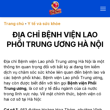
Chuyển
đến
nội
dung
Trang chủ
-
Y tế và sức khỏe
ĐỊA CHỈ BỆNH VIỆN LAO
PHỔI TRUNG ƯƠNG HÀ NỘI
Địa chỉ Bệnh viện Lao phổi Trung ương Hà Nội là một
thông tin quan trọng đối với bất kỳ ai đang tìm kiếm
dịch vụ chăm sóc sức khỏe liên quan đến bệnh lao và
các bệnh phổi khác. Bệnh viện Lao phổi Trung ương,
hay còn được biết đến với tên gọi
Bệnh viện Phổi
Trung ương
, là cơ sở y tế đầu ngành của cả nước
trong lĩnh vực này. Về mặt chính thức, bệnh viện có
hai cơ sở tại Hà Nội:
Cơ sở 1:
463 đường Hoàng Hoa Thám, phường Vĩnh