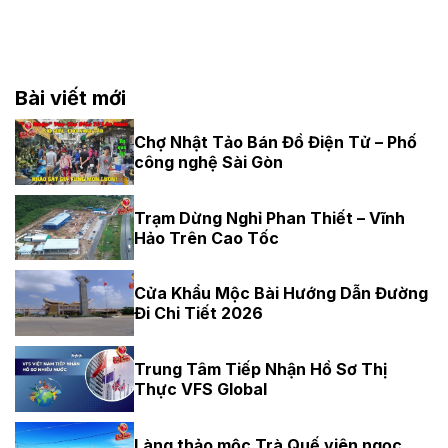
Bài viết mới
Chợ Nhật Tảo Bán Đồ Điện Tử – Phố
công nghệ Sài Gòn
Trạm Dừng Nghỉ Phan Thiết – Vĩnh
Hảo Trên Cao Tốc
Cửa Khẩu Mộc Bài Hướng Dẫn Đường
Đi Chi Tiết 2026
Trung Tâm Tiếp Nhận Hồ Sơ Thị
Thực VFS Global
Làng thảo mộc Trà Quế viên ngọc