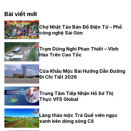
Bài viết mới
Chợ Nhật Tảo Bán Đồ Điện Tử – Phố
công nghệ Sài Gòn
Trạm Dừng Nghỉ Phan Thiết – Vĩnh
Hảo Trên Cao Tốc
Cửa Khẩu Mộc Bài Hướng Dẫn Đường
Đi Chi Tiết 2026
Trung Tâm Tiếp Nhận Hồ Sơ Thị
Thực VFS Global
Làng thảo mộc Trà Quế viên ngọc
xanh bên dòng sông Cổ