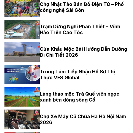
Chợ Nhật Tảo Bán Đồ Điện Tử – Phố
công nghệ Sài Gòn
Trạm Dừng Nghỉ Phan Thiết – Vĩnh
Hảo Trên Cao Tốc
Cửa Khẩu Mộc Bài Hướng Dẫn Đường
Đi Chi Tiết 2026
Trung Tâm Tiếp Nhận Hồ Sơ Thị
Thực VFS Global
Làng thảo mộc Trà Quế viên ngọc
xanh bên dòng sông Cổ
Chợ Xe Máy Cũ Chùa Hà Hà Nội Năm
2026