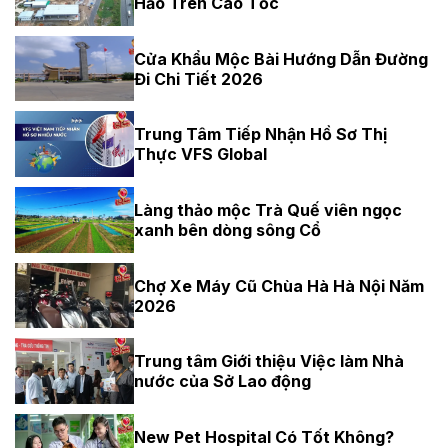
Hảo Trên Cao Tốc
Cửa Khẩu Mộc Bài Hướng Dẫn Đường
Đi Chi Tiết 2026
Trung Tâm Tiếp Nhận Hồ Sơ Thị
Thực VFS Global
Làng thảo mộc Trà Quế viên ngọc
xanh bên dòng sông Cổ
Chợ Xe Máy Cũ Chùa Hà Hà Nội Năm
2026
Trung tâm Giới thiệu Việc làm Nhà
nước của Sở Lao động
New Pet Hospital Có Tốt Không?