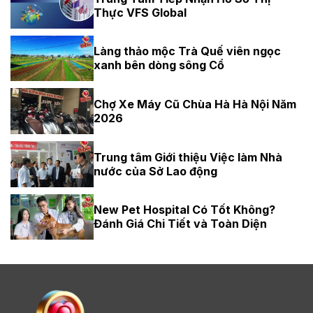
Thực VFS Global
Làng thảo mộc Trà Quế viên ngọc
xanh bên dòng sông Cổ
Chợ Xe Máy Cũ Chùa Hà Hà Nội Năm
2026
Trung tâm Giới thiệu Việc làm Nhà
nước của Sở Lao động
New Pet Hospital Có Tốt Không?
Đánh Giá Chi Tiết và Toàn Diện