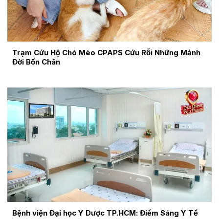
Trạm Cứu Hộ Chó Mèo CPAPS Cứu Rỗi Những Mảnh
Đời Bốn Chân
Bệnh viện Đại học Y Dược TP.HCM: Điểm Sáng Y Tế