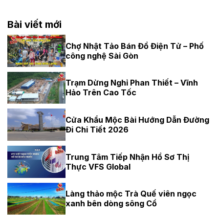
Bài viết mới
Chợ Nhật Tảo Bán Đồ Điện Tử – Phố
công nghệ Sài Gòn
Trạm Dừng Nghỉ Phan Thiết – Vĩnh
Hảo Trên Cao Tốc
Cửa Khẩu Mộc Bài Hướng Dẫn Đường
Đi Chi Tiết 2026
Trung Tâm Tiếp Nhận Hồ Sơ Thị
Thực VFS Global
Làng thảo mộc Trà Quế viên ngọc
xanh bên dòng sông Cổ